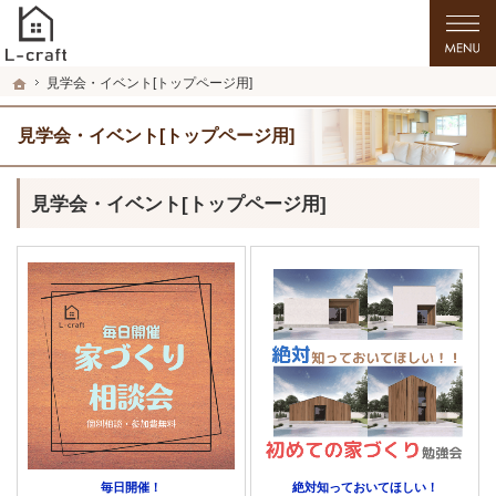
プロの目線からご提案。秋田県湯沢市・横手市の注文住宅・新築戸建てを手がける
秋田県湯沢市・横手市の新築・注文住宅・新築戸建てを手がける工務店ならL-craf
ホーム
見学会・イベント[トップページ用]
見学会・イベント[トップページ用]
見学会・イベント[トップページ用]
毎日開催！
絶対知っておいてほしい！